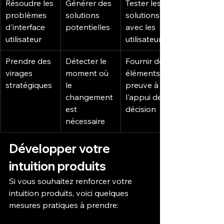
Résoudre les 
Générer des 
Tester les 
problèmes 
solutions 
solutions 
d'interface 
potentielles
avec les 
utilisateur
utilisateurs
Prendre des 
Détecter le 
Fournir des 
virages 
moment où 
éléments de 
stratégiques
le 
preuve à 
changement 
l'appui de la 
est 
décision
nécessaire
Développer votre 
intuition produits
Si vous souhaitez renforcer votre 
intuition produits, voici quelques 
mesures pratiques à prendre: