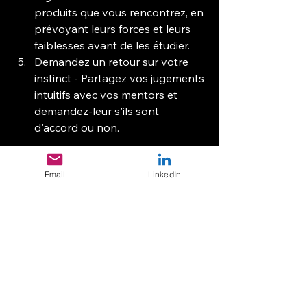
produits que vous rencontrez, en 
prévoyant leurs forces et leurs 
faiblesses avant de les étudier.
Demandez un retour sur votre 
instinct - Partagez vos jugements 
intuitifs avec vos mentors et 
demandez-leur s'ils sont 
d'accord ou non.
Quand faire confiance à 
Email
LinkedIn
son intuition (et quand 
la remettre en question)
Même les chefs de produit les plus 
expérimentés doivent savoir quand 
se fier à leur intuition et quand la 
remettre en question :