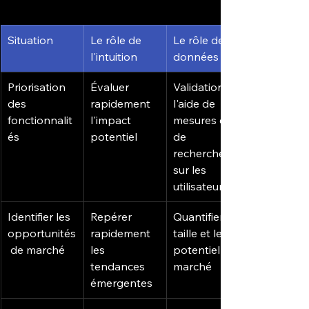
Situation
Le rôle de 
Le rôle des 
l'intuition
données
Priorisation 
Évaluer 
Validation à 
des 
rapidement 
l'aide de 
fonctionnalit
l'impact 
mesures et 
és
potentiel
de 
recherches 
sur les 
utilisateurs
Identifier les 
Repérer 
Quantifier la 
opportunités
rapidement 
taille et le 
 de marché
les 
potentiel du 
tendances 
marché
émergentes